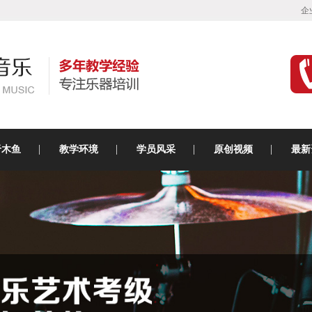
企
于木鱼
教学环境
学员风采
原创视频
最新
古筝主题教室
活动实拍
木鱼
吉他主题教室
学员风采
乐理
乐魅鼓教室
考级证书
音乐
电吉他教室
休闲区与剧场