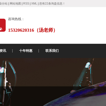
业分站
|
网站地图
|
RSS
|
XML
|
您有
22
条询盘信息！
咨询热线：
15320620316（汤老师）
资讯
十年特惠
联系我们
动态
知识
速递