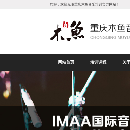
您好，欢迎光临重庆木鱼音乐培训官方网站！
网站首页
培训课程
关
沙坪坝吉他培
训
沙坪坝古筝培
训
沙坪坝乐魅架
子鼓
沙坪坝琵琶培
训
沙坪坝原创视
频
沙坪坝二胡培