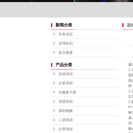
古琴培训
新闻分类
选
木鱼动态
乐理知识
音乐速递
越
产品分类
1
吉他培训
鼓
很
古筝培训
材
1
乐魅架子鼓
以
琵琶培训
2
P
原创视频
棒
基
二胡培训
答
触
古琴培训