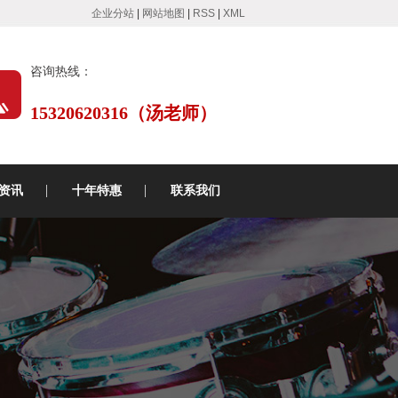
企业分站
|
网站地图
|
RSS
|
XML
咨询热线：
15320620316（汤老师）
资讯
十年特惠
联系我们
动态
知识
速递