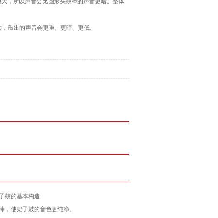
积大，所以声音会比圆形头鼓棒的声音更暗。整体
大，敲出的声音会更重、更暗、更低。
子鼓的基本构造
棒，使架子鼓的音色更纯净。