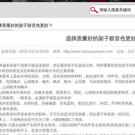
择质量好的架子鼓音色更好？
选择质量好的架子鼓音色更
发布日期：
2022-03-24 00:00
来源：
http://www.cqmuyuyinyue.com
点击：
113
来越多的孩子选择天赋是选择鼓，所以重庆鼓不仅是鼓分类，同样重要的鼓也有不同
.木材的种类是决定鼓棒反应和耐久性的主要因素。
棒基本上是由木材制成的。当然，还有其他特殊材料，如合成纤维、FRP等。这里没
多，包括枫木、山胡桃木、橡木、枫木、桦木、山毛榉、乌木和玫瑰木。不同的木材
，山胡桃木和枫木，
.山胡桃木有纤维木纹，比枫木更硬。密度更大。因此，山胡桃木制成的鼓棒更响亮。
它更耐用。一般来说，金属鼓手都是这种木材
.枫木纹理美观，木质轻盈。演奏敏捷，音色柔和。更适合流行，JAZZ，FUNK等风格
>1:棒头形状。
头的形状对声音有很大的影响，它可以说是决定性因素，所以接下来就是一些区别。
本上，小鼓棒的头型可分为三类：A圆B椭圆C三角形。
:圆形-大圆头鼓棒产生的声音会更强，小圆头鼓棒产生的声音会更响亮(高音成分多)
点对音色影响不大，音质力穿透力强。