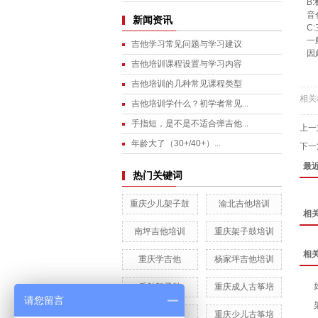
B
音
新闻资讯
C
一
吉他学习常见问题与学习建议
因
吉他培训课程设置与学习内容
吉他培训的几种常见课程类型
相关
吉他培训学什么？初学者常见...
手指短，是不是不适合弹吉他...
上一
年龄大了（30+/40+）...
下一
最
热门关键词
重庆少儿架子鼓
渝北吉他培训
相
南坪吉他培训
重庆架子鼓培训
相
重庆学吉他
杨家坪吉他培训
乐魅架子鼓
重庆成人古筝培
请您留言
重庆吉他培训
重庆少儿古筝培