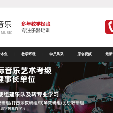
于木鱼
教学环境
学员风采
原创视频
最新
古筝主题教室
活动实拍
木鱼
吉他主题教室
学员风采
乐理
乐魅鼓教室
考级证书
音乐
电吉他教室
休闲区与剧场