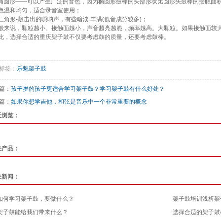
:椭圆形——可以产生广泛的音色，因为椭圆形鼓棒的头部形状比圆形头鼓棒的接触面
色温和均匀，适合录音室使用；
:三角形-敲击出的唢呐声，有些暗淡.丰满(低音成分较多)；
般来说，颗粒越小。接触面越小，声音越亮越脆，频率越高。大颗粒。如果接触面较
此，选择合适的重庆架子鼓不仅要考虑鼓的质量，还要考虑鼓棒。
标签：
乐魅架子鼓
篇：
孩子岁的孩子更适合学习架子鼓？学习架子鼓有什么好处？
篇：
如果你想学吉他，和弦是音乐中一个非常重要的概念
近浏览：
关产品：
关新闻：
如何学习架子鼓，要做什么？
架子鼓培训浅析架
架子鼓能给我们带来什么？
选择合适的架子鼓